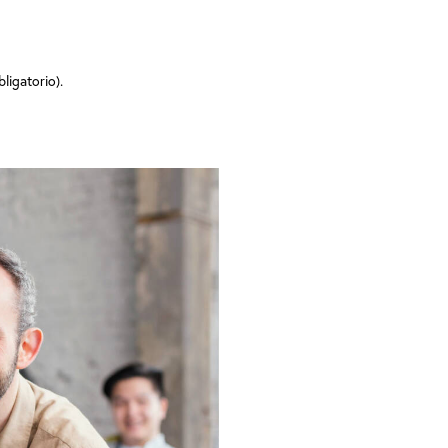
bligatorio)
.