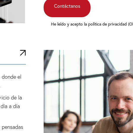
He leído y acepto la política de privacidad (O
s donde el
.
icio de la
día a día
, pensadas