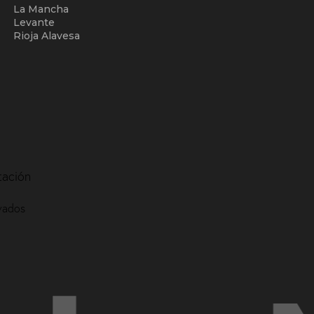
La Mancha
Levante
Rioja Alavesa
tación
vados