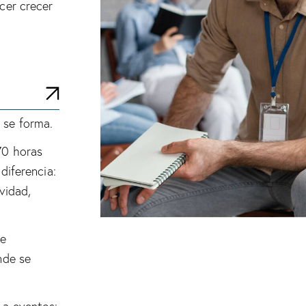
cer crecer
 se forma.
70 horas
diferencia:
vidad,
de
nde se