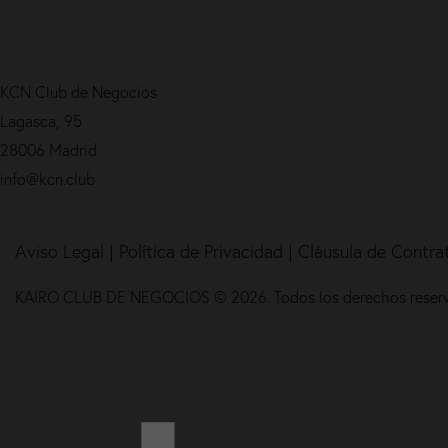
KCN Club de Negocios
Lagasca, 95
28006 Madrid
info@kcn.club
Aviso Legal
|
Política de Privacidad |
Cláusula de Contra
KAIRO CLUB DE NEGOCIOS © 2026. Todos los derechos reser