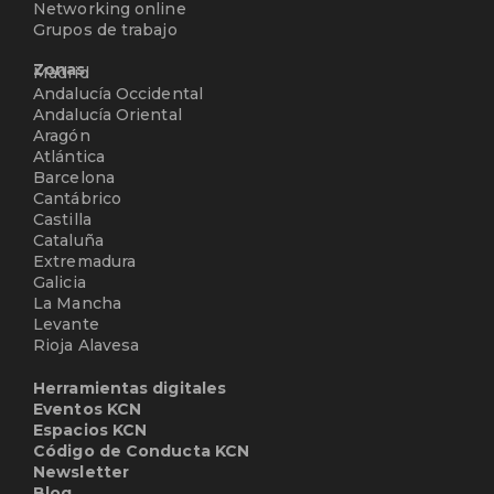
Networking online
Grupos de trabajo
Zonas
Madrid
Andalucía Occidental
Andalucía Oriental
Aragón
Atlántica
Barcelona
Cantábrico
Castilla
Cataluña
Extremadura
Galicia
La Mancha
Levante
Rioja Alavesa
Herramientas digitales
Eventos KCN
Espacios KCN
Código de Conducta KCN
Newsletter
Blog