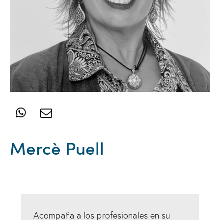
Mercè Puell
Mánager GAR Girona
Acompaña a los profesionales en su