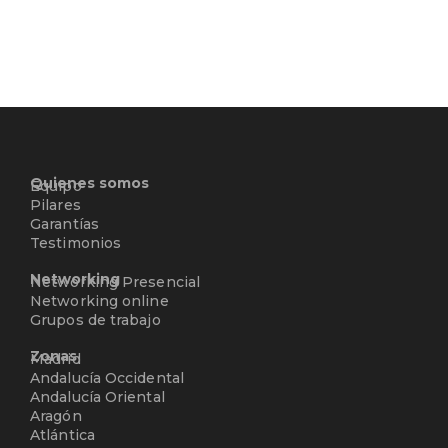
Quienes somos
Equipo
Pilares
Garantías
Testimonios
Networking
Networking Presencial
Networking online
Grupos de trabajo
Zonas
Madrid
Andalucía Occidental
Andalucía Oriental
Aragón
Atlántica