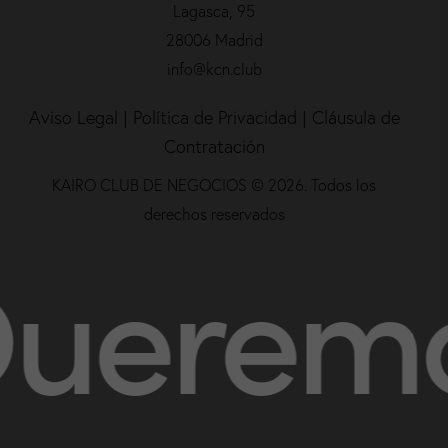
Lagasca, 95
28006 Madrid
info@kcn.club
Aviso Legal
|
Política de Privacidad |
Cláusula de
Contratación
KAIRO CLUB DE NEGOCIOS © 2026. Todos los
derechos reservados
eremos 