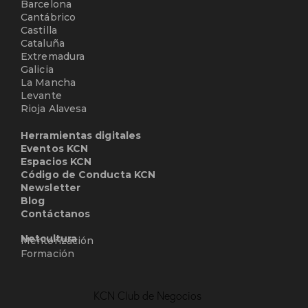
Barcelona
Cantábrico
Castilla
Cataluña
Extremadura
Galicia
La Mancha
Levante
Rioja Alavesa
Herramientas digitales
Eventos KCN
Espacios KCN
Código de Conducta KCN
Newsletter
Blog
Contáctanos
Netcultura
Mentorización
Formación
KCN Club de Negocios