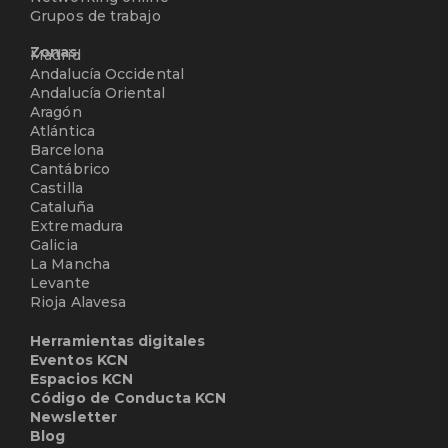
Grupos de trabajo
Zonas
Madrid
Andalucía Occidental
Andalucía Oriental
Aragón
Atlántica
Barcelona
Cantábrico
Castilla
Cataluña
Extremadura
Galicia
La Mancha
Levante
Rioja Alavesa
Herramientas digitales
Eventos KCN
Espacios KCN
Código de Conducta KCN
Newsletter
Blog