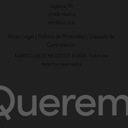
Lagasca, 95
28006 Madrid
info@kcn.club
Aviso Legal
|
Política de Privacidad |
Cláusula de
Contratación
KAIRO CLUB DE NEGOCIOS © 2026. Todos los
derechos reservados
ueremos