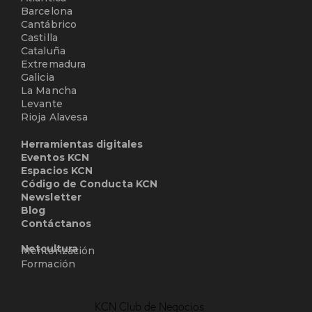
Barcelona
Cantábrico
Castilla
Cataluña
Extremadura
Galicia
La Mancha
Levante
Rioja Alavesa
Herramientas digitales
Eventos KCN
Espacios KCN
Código de Conducta KCN
Newsletter
Blog
Contáctanos
Netcultura
Mentorización
Formación
KCN Club de Negocios