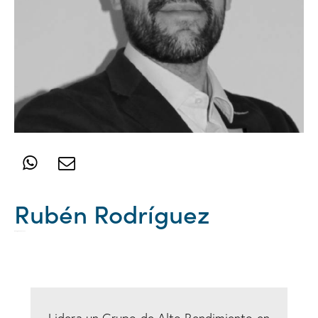
Rubén Rodríguez
Mánager GAR Nexus 288