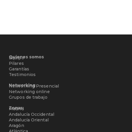
Quienes somos
Equipo
Pilares
Garantías
Testimonios
Networking
Networking Presencial
Networking online
Grupos de trabajo
Zonas
Madrid
Andalucía Occidental
Andalucía Oriental
Aragón
Atlántica