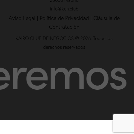
info@kcn.club
Aviso Legal
|
Política de Privacidad |
Cláusula de
Contratación
KAIRO CLUB DE NEGOCIOS © 2026. Todos los
os ser 
derechos reservados