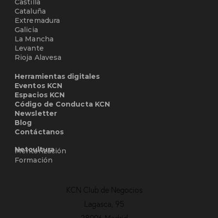
Castilla
Cataluña
Extremadura
Galicia
La Mancha
Levante
Rioja Alavesa
Herramientas digitales
Eventos KCN
Espacios KCN
Código de Conducta KCN
Newsletter
Blog
Contáctanos
Netcultura
Mentorización
Formación
KCN Club de Negocios
Lagasca, 95
28006 Madrid