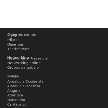
Quienes somos
Equipo
Pilares
Garantías
Testimonios
Networking
Networking Presencial
Networking online
Grupos de trabajo
Zonas
Madrid
Andalucía Occidental
Andalucía Oriental
Aragón
Atlántica
Barcelona
Cantábrico