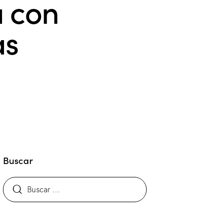
a con
as
Buscar