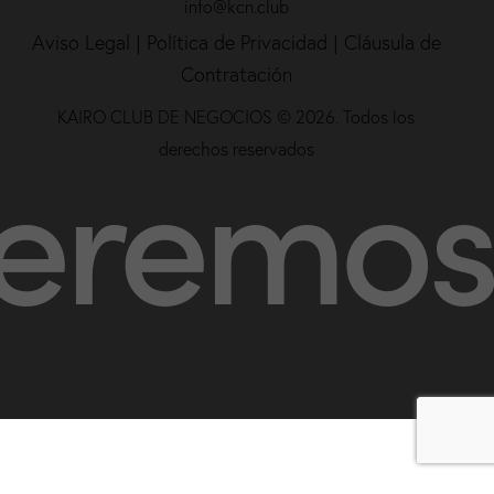
info@kcn.club
Aviso Legal
|
Política de Privacidad |
Cláusula de
Contratación
KAIRO CLUB DE NEGOCIOS © 2026. Todos los
os ser
derechos reservados