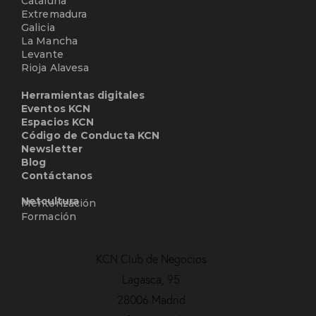
Cataluña
Extremadura
Galicia
La Mancha
Levante
Rioja Alavesa
Herramientas digitales
Eventos KCN
Espacios KCN
Código de Conducta KCN
Newsletter
Blog
Contáctanos
Netcultura
Mentorización
Formación
KCN Club de Negocios
Lagasca, 95
28006 Madrid