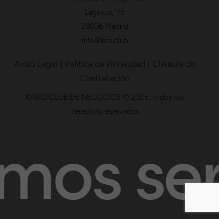
Lagasca, 95
28006 Madrid
info@kcn.club
Aviso Legal
|
Política de Privacidad |
Cláusula de
Contratación
KAIRO CLUB DE NEGOCIOS © 2026. Todos los
derechos reservados
er tu C