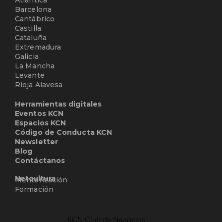
Atlántica
Barcelona
Cantábrico
Castilla
Cataluña
Extremadura
Galicia
La Mancha
Levante
Rioja Alavesa
Herramientas digitales
Eventos KCN
Espacios KCN
Código de Conducta KCN
Newsletter
Blog
Contáctanos
Netcultura
Mentorización
Formación
KCN Club de Negocios