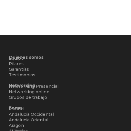
Quienes somos
Equipo
Pilares
Garantías
Testimonios
Networking
Networking Presencial
Networking online
Grupos de trabajo
Zonas
Madrid
Andalucía Occidental
Andalucía Oriental
Aragón